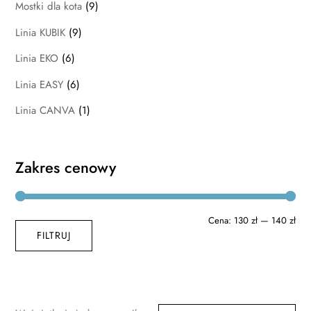
Mostki dla kota
(9)
Linia KUBIK
(9)
Linia EKO
(6)
Linia EASY
(6)
Linia CANVA
(1)
Zakres cenowy
Cen
Cen
Cena:
130 zł
—
140 zł
FILTRUJ
min
max