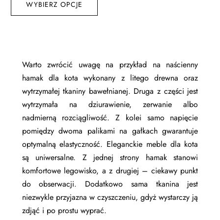
WYBIERZ OPCJE
produkt
ma
wiele
wariantów.
Opcje
Warto zwrócić uwagę na przykład na naścienny
można
hamak dla kota wykonany z litego drewna oraz
wybrać
wytrzymałej tkaniny bawełnianej. Druga z części jest
na
wytrzymała na dziurawienie, zerwanie albo
stronie
nadmierną rozciągliwość. Z kolei samo napięcie
produktu
pomiędzy dwoma palikami na gałkach gwarantuje
optymalną elastyczność. Eleganckie meble dla kota
są uniwersalne. Z jednej strony hamak stanowi
komfortowe
legowisko
, a z drugiej – ciekawy punkt
do obserwacji. Dodatkowo sama tkanina jest
niezwykle przyjazna w czyszczeniu, gdyż wystarczy ją
zdjąć i po prostu wyprać.