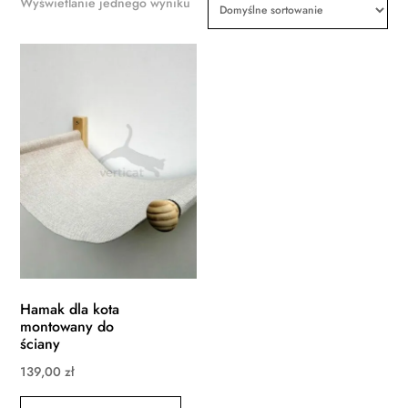
Wyświetlanie jednego wyniku
Hamak dla kota
montowany do
ściany
139,00
zł
Ten