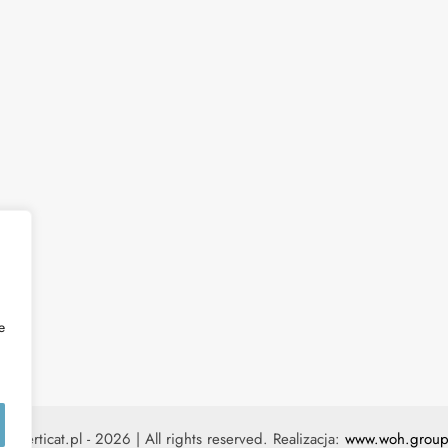
e
© Verticat.pl - 2026 | All rights reserved. Realizacja:
www.woh.grou