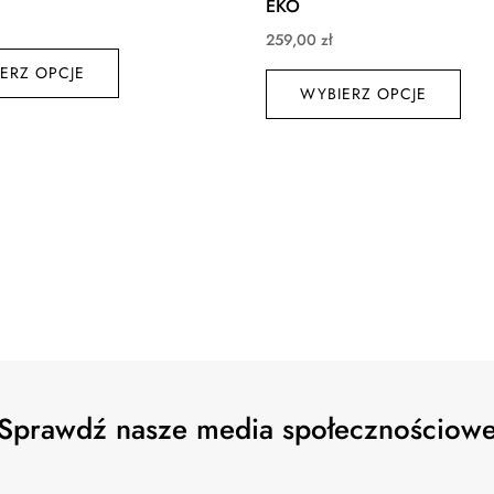
EKO
259,00
zł
Ten
Ten
ERZ OPCJE
produkt
WYBIERZ OPCJE
prod
ma
ma
wiele
wiel
wariantów.
wari
Opcje
Opc
można
moż
wybrać
wyb
na
na
stronie
stro
produktu
prod
Sprawdź nasze media społecznościow