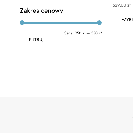
529,00
zł
Zakres cenowy
WYBI
Cena
Cena
Cena:
250 zł
—
530 zł
FILTRUJ
min
max