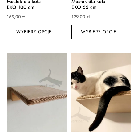
Mostek dla kota
Mostek dla kota
EKO 100 cm
EKO 65 cm
169,00
zł
129,00
zł
Ten
Ten
WYBIERZ OPCJE
produkt
WYBIERZ OPCJE
produ
ma
ma
wiele
wiele
wariantów.
waria
Opcje
Opcj
można
możn
wybrać
wybr
na
na
stronie
stroni
produktu
produ