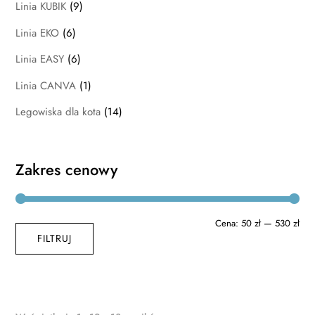
Linia KUBIK
(9)
Linia EKO
(6)
Linia EASY
(6)
Linia CANVA
(1)
Legowiska dla kota
(14)
Zakres cenowy
Cen
Cen
Cena:
50 zł
—
530 zł
FILTRUJ
min
max