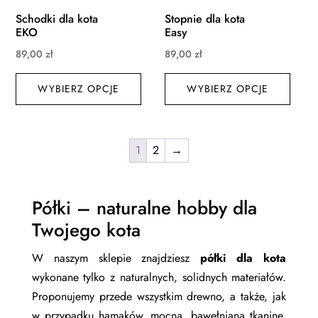
Schodki dla kota
Stopnie dla kota
EKO
Easy
89,00
zł
89,00
zł
Ten
Ten
WYBIERZ OPCJE
produkt
WYBIERZ OPCJE
produ
ma
ma
wiele
wiele
wariantów.
waria
1
2
→
Opcje
Opcj
można
możn
wybrać
wybr
Półki – naturalne hobby dla
na
na
Twojego kota
stronie
stroni
produktu
produ
W naszym sklepie znajdziesz
półki dla kota
wykonane tylko z naturalnych, solidnych materiałów.
Proponujemy przede wszystkim drewno, a także, jak
w przypadku hamaków, mocną, bawełnianą tkaninę.