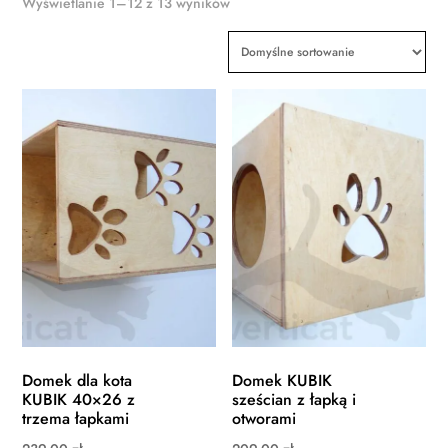
Wyświetlanie 1–12 z 13 wyników
Domek dla kota
Domek KUBIK
KUBIK 40×26 z
sześcian z łapką i
trzema łapkami
otworami