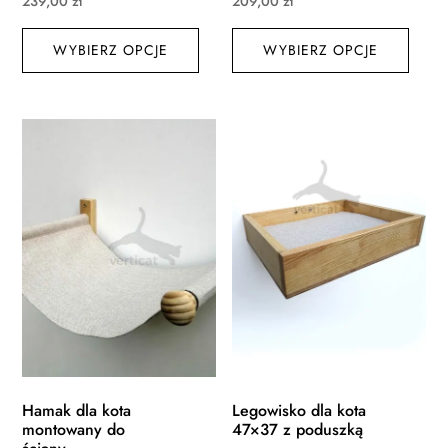
239,00
zł
209,00
zł
Ten
Ten
WYBIERZ OPCJE
produkt
WYBIERZ OPCJE
produ
ma
ma
wiele
wiele
wariantów.
waria
Opcje
Opcj
można
możn
wybrać
wybr
na
na
stronie
stroni
produktu
produ
Hamak dla kota
Legowisko dla kota
montowany do
47×37 z poduszką