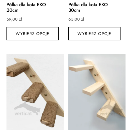
Półka dla kota EKO
Półka dla kota EKO
20cm
30cm
59,00
zł
65,00
zł
Ten
Ten
WYBIERZ OPCJE
produkt
WYBIERZ OPCJE
produ
ma
ma
wiele
wiele
wariantów.
waria
Opcje
Opcj
można
możn
wybrać
wybr
na
na
stronie
stroni
produktu
produ