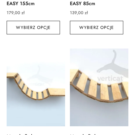
EASY 155cm
EASY 85cm
179,00
zł
139,00
zł
Ten
Ten
WYBIERZ OPCJE
produkt
WYBIERZ OPCJE
produ
ma
ma
wiele
wiele
wariantów.
waria
Opcje
Opcj
można
możn
wybrać
wybr
na
na
stronie
stroni
produktu
produ