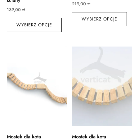
ściany
219,00
zł
139,00
zł
Ten
Ten
WYBIERZ OPCJE
produ
WYBIERZ OPCJE
produkt
ma
ma
wiele
wiele
waria
wariantów.
Opcj
Opcje
możn
można
wybr
wybrać
na
na
stroni
stronie
produ
produktu
Mostek dla kota
Mostek dla kota