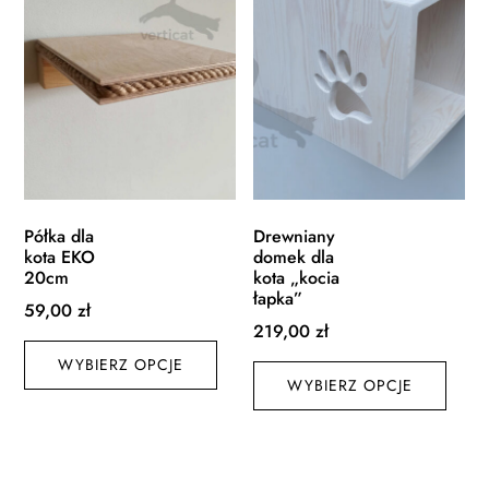
wybrać
wybr
na
na
stronie
stroni
produktu
produ
Półka dla
Drewniany
kota EKO
domek dla
20cm
kota „kocia
łapka”
59,00
zł
219,00
zł
Ten
Ten
WYBIERZ OPCJE
produkt
WYBIERZ OPCJE
produ
ma
ma
wiele
wiele
wariantów.
waria
Opcje