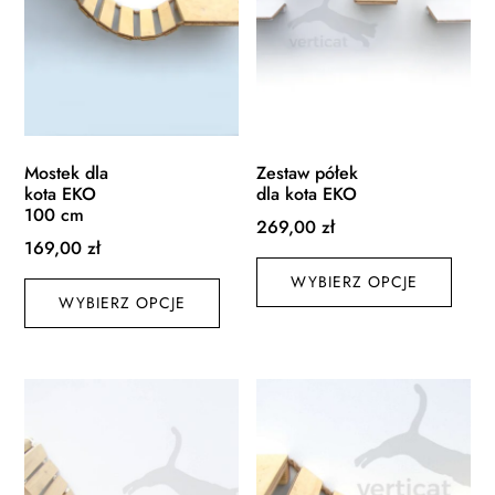
Mostek dla
Zestaw półek
kota EKO
dla kota EKO
100 cm
269,00
zł
169,00
zł
Ten
Ten
WYBIERZ OPCJE
produ
WYBIERZ OPCJE
produkt
ma
ma
wiele
wiele
waria
wariantów.
Opcj
Opcje
możn
można
wybr
wybrać
na