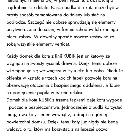
naturalnych materiałów, w pełni ręcznie, z dbałością o
najdrobniejsze detale. Nasza budka dla kota może być w
prosty sposób zamontowana do ściany lub stać na
podłodze. Szczególnie dobrze sprawdzają się elementy
przytwierdzone do ścian, w formie schodów lub kociego
placu zabaw. W dowolny sposób możesz zestawiać ze
sobą wszystkie elementy verticat.
Każdy domek dla kota z linii KUBIK jest unikatowy ze
względu na swoisty rysunek drewna. Dzięki temu dobrze
wkomponuje się we wnętrza w stylu eko lub boho. Nieduże
okienka w kształcie trzech kocich łapek pozwolą kotu na
obserwację otoczenia z bezpiecznego oddalenia, a Tobie
na podejrzenie pupila w trakcie relaksu.
Domek dla kota KUBIK z trzema łapkami daje kotu wygodę
i poczucie bezpieczeństwa. Jednocześnie z budki korzystać
mogą dwa koty: jeden wewnątrz, a drugi na górnej
powierzchni domku. Dzięki temu koty już nigdy nie będą
walczyć o to, który ma korzystać z najlepszej pozycji