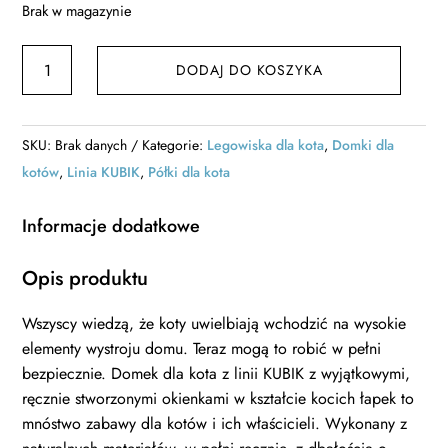
Brak w magazynie
ilość
DODAJ DO KOSZYKA
Domek
dla
kota
SKU:
Brak danych
Kategorie:
Legowiska dla kota
,
Domki dla
KUBIK
kotów
,
Linia KUBIK
,
Półki dla kota
40×26
z
Informacje dodatkowe
trzema
łapkami
Opis produktu
Wszyscy wiedzą, że koty uwielbiają wchodzić na wysokie
elementy wystroju domu. Teraz mogą to robić w pełni
bezpiecznie. Domek dla kota z linii KUBIK z wyjątkowymi,
ręcznie stworzonymi okienkami w kształcie kocich łapek to
mnóstwo zabawy dla kotów i ich właścicieli. Wykonany z