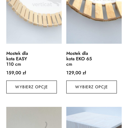
na
stroni
stronie
produ
produktu
Mostek dla
Mostek dla
kota EASY
kota EKO 65
110 cm
cm
159,00
zł
129,00
zł
Ten
Ten
WYBIERZ OPCJE
produkt
WYBIERZ OPCJE
produ
ma
ma
wiele
wiele
wariantów.
waria
Opcje
Opcj
można
możn