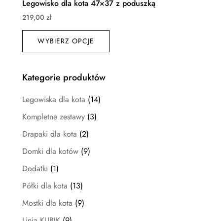
Legowisko dla kota 47×37 z poduszką
219,00
zł
Ten
WYBIERZ OPCJE
produkt
ma
wiele
Kategorie produktów
wariantów.
Opcje
Legowiska dla kota
(14)
można
Kompletne zestawy
(3)
wybrać
Drapaki dla kota
(2)
na
stronie
Domki dla kotów
(9)
produktu
Dodatki
(1)
Półki dla kota
(13)
Mostki dla kota
(9)
Linia KUBIK
(9)