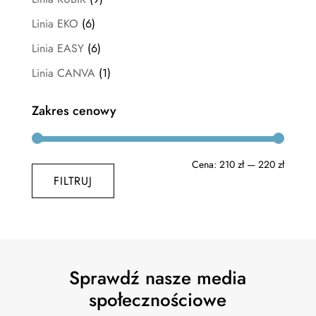
Linia EKO
(6)
Linia EASY
(6)
Linia CANVA
(1)
Zakres cenowy
Cena
Cena
Cena:
210 zł
—
220 zł
FILTRUJ
min
max
Sprawdź nasze media
społecznościowe