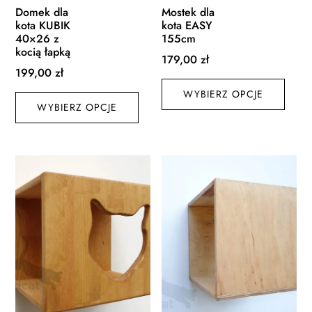
Domek dla
Mostek dla
kota KUBIK
kota EASY
40×26 z
155cm
kocią łapką
179,00
zł
199,00
zł
Ten
Ten
WYBIERZ OPCJE
produ
WYBIERZ OPCJE
produkt
ma
ma
wiele
wiele
waria
wariantów.
Opcj
Opcje
możn
można
wybr
wybrać
na
na
stroni
stronie
produ
produktu