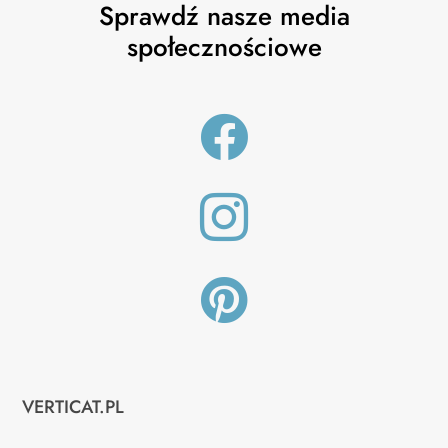
na
na
Sprawdź nasze media
stronie
stroni
społecznościowe
produktu
produ



VERTICAT.PL