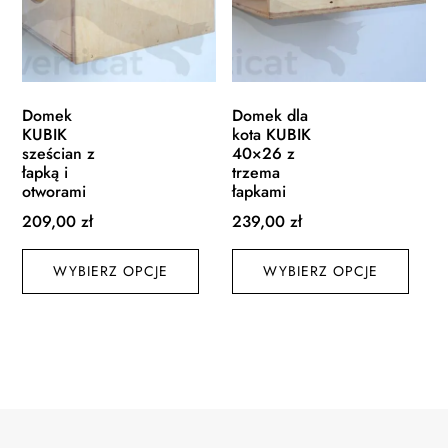
Domek
Domek dla
KUBIK
kota KUBIK
sześcian z
40×26 z
łapką i
trzema
otworami
łapkami
209,00
zł
239,00
zł
Ten
Ten
WYBIERZ OPCJE
produkt
WYBIERZ OPCJE
produ
ma
ma
wiele
wiele
wariantów.
waria
Opcje
Opcj
można
możn
wybrać
wybr