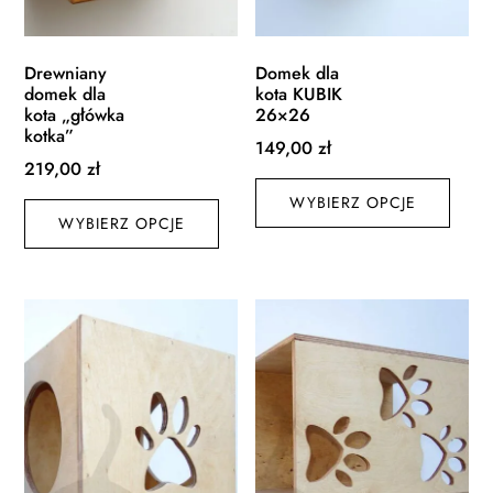
Drewniany
Domek dla
domek dla
kota KUBIK
kota „główka
26×26
kotka”
149,00
zł
219,00
zł
Ten
Ten
WYBIERZ OPCJE
produ
WYBIERZ OPCJE
produkt
ma
ma
wiele
wiele
waria
wariantów.
Opcj
Opcje
możn
można
wybr
wybrać
na
na
stroni
stronie
produ
produktu