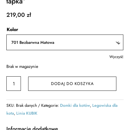
łapka”
219,00
zł
Kolor
Wyczyść
Brak w magazynie
ilość
DODAJ DO KOSZYKA
Drewniany
domek
dla
SKU:
Brak danych
Kategorie:
Domki dla kotów
,
Legowiska dla
kota
kota
,
Linia KUBIK
„kocia
łapka”
Informacje dodatkowe